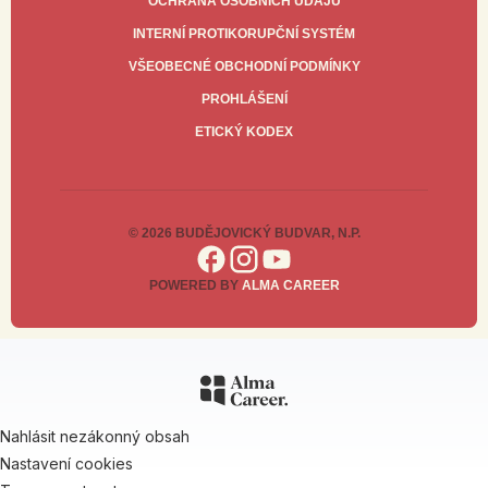
OCHRANA OSOBNÍCH ÚDAJŮ
INTERNÍ PROTIKORUPČNÍ SYSTÉM
VŠEOBECNÉ OBCHODNÍ PODMÍNKY
PROHLÁŠENÍ
ETICKÝ KODEX
© 2026 BUDĚJOVICKÝ BUDVAR, N.P.
POWERED BY
ALMA CAREER
Nahlásit nezákonný obsah
Nastavení cookies