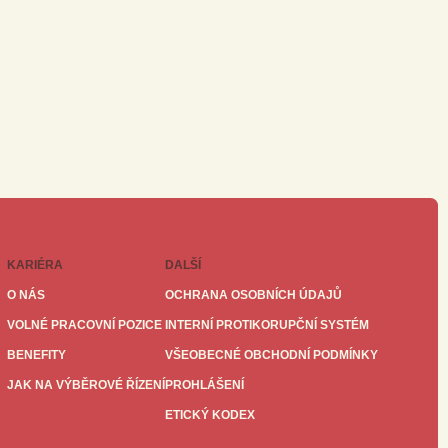
KARIÉRA
DALŠÍ
O NÁS
OCHRANA OSOBNÍCH ÚDAJŮ
VOLNÉ PRACOVNÍ POZICE
INTERNÍ PROTIKORUPČNÍ SYSTÉM
BENEFITY
VŠEOBECNÉ OBCHODNÍ PODMÍNKY
JAK NA VÝBĚROVÉ ŘÍZENÍ
PROHLÁŠENÍ
ETICKÝ KODEX