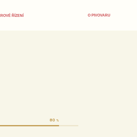
O PIVOVARU
ROVÉ ŘÍZENÍ
80
%