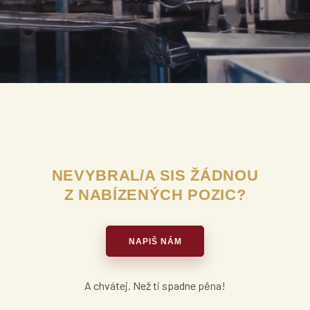
NEVYBRAL/A SIS ŽÁDNOU
Z NABÍZENÝCH POZIC?
NAPIŠ NÁM
A chvátej. Než ti spadne pěna!