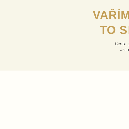
VAŘÍM
TO S
Cesta p
Jsi 