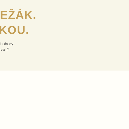
LEŽÁK.
UKOU.
i obory.
ovat?