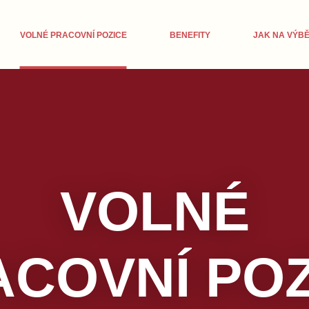
VOLNÉ PRACOVNÍ POZICE
BENEFITY
JAK NA VÝBĚ
VOLNÉ
ACOVNÍ POZ