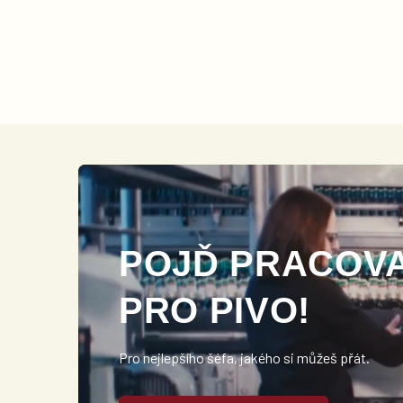
POJĎ PRACOV
PRO PIVO!
Pro nejlepšího šéfa, jakého si můžeš přát.