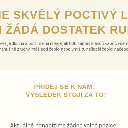
E SKVĚLÝ POCTIVÝ 
I ŽÁDÁ DOSTATEK R
iva je dlouhá a podílí se na ní více jak 600 zaměstnanců napříč všem
manuálně zručný, máš pod čepicí nebo umíš tu nejlepší čepici načep
PŘIDEJ SE K NÁM.
VÝSLEDEK STOJÍ ZA TO!
Aktuálně nenabízíme žádné volné pozice.