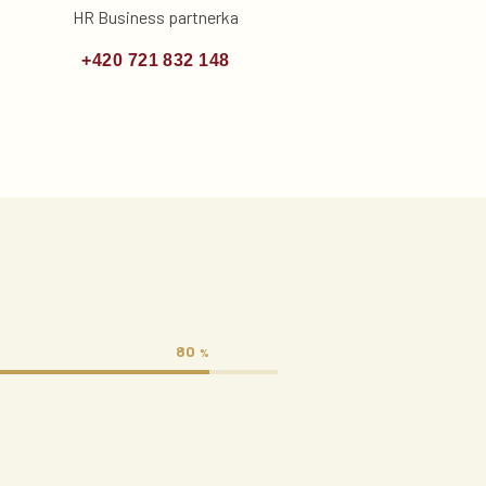
HR Business partnerka
+420 721 832 148
80
%