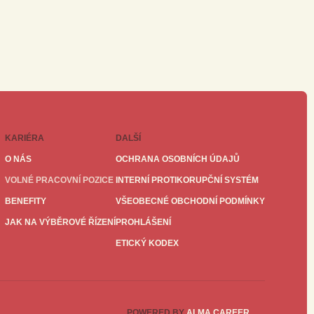
KARIÉRA
DALŠÍ
O NÁS
OCHRANA OSOBNÍCH ÚDAJŮ
VOLNÉ PRACOVNÍ POZICE
INTERNÍ PROTIKORUPČNÍ SYSTÉM
BENEFITY
VŠEOBECNÉ OBCHODNÍ PODMÍNKY
JAK NA VÝBĚROVÉ ŘÍZENÍ
PROHLÁŠENÍ
ETICKÝ KODEX
POWERED BY
ALMA CAREER